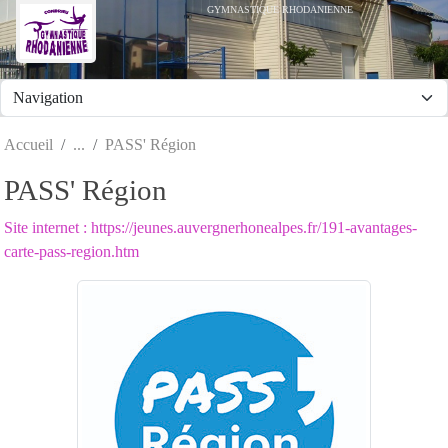
Panneau de gestion des cookies
GYMNASTIQUE RHODANIENNE
Accueil
PASS' Région
PASS' Région
Site internet : https://jeunes.auvergnerhonealpes.fr/191-avantages-
carte-pass-region.htm