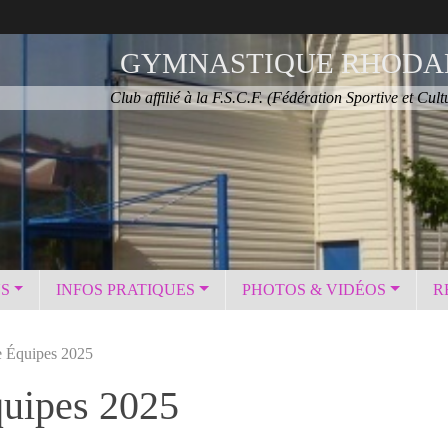
GYMNASTIQUE RHODA
Club affilié à la F.S.C.F. (Fédération Sportive et Cult
NS
INFOS PRATIQUES
PHOTOS & VIDÉOS
R
e Équipes 2025
quipes 2025