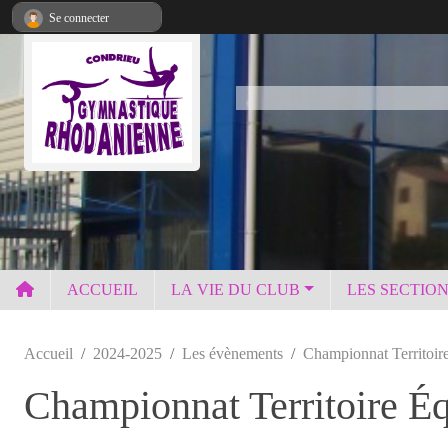
Panneau de gestion des cookies
Se connecter
ACCUEIL
LA VIE DU CLUB
LES SECTIO
Accueil
2024-2025
Les évènements
Championnat Territoir
Championnat Territoire É