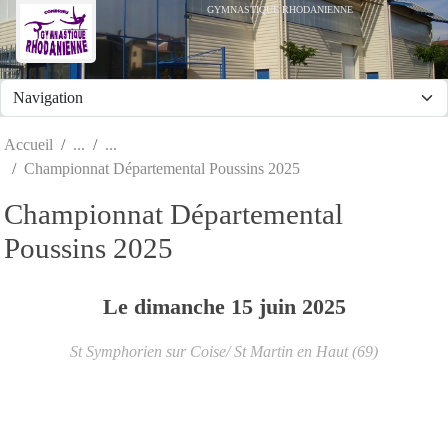
Panneau de gestion des cookies
GYMNASTIQUE RHODANIENNE
Accueil
Championnat Départemental Poussins 2025
Championnat Départemental
Poussins 2025
Le
dimanche
15
juin
2025
St Symphorien sur Coise/ St Martin en Haut (69)