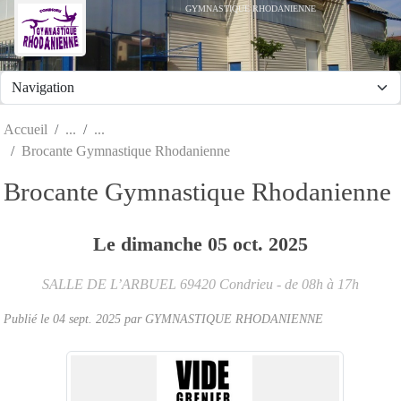
Panneau de gestion des cookies
GYMNASTIQUE RHODANIENNE
Accueil
Brocante Gymnastique Rhodanienne
Brocante Gymnastique Rhodanienne
Le
dimanche
05
oct.
2025
SALLE DE L’ARBUEL
69420
Condrieu
- de 08h à 17h
Publié le
04 sept. 2025
par
GYMNASTIQUE RHODANIENNE