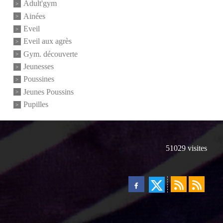
Adult'gym
Ainées
Eveil
Eveil aux agrès
Gym. découverte
Jeunesses
Poussines
Jeunes Poussins
Pupilles
51029
visites