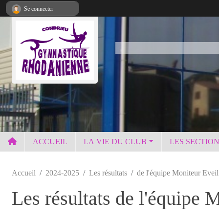
Panneau de gestion des cookies
Se connecter
ACCUEIL
LA VIE DU CLUB
LES SECTIO
Accueil
2024-2025
Les résultats
de l'équipe Moniteur Eveil
Les résultats de l'équipe 