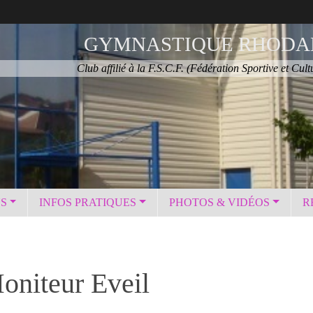
GYMNASTIQUE RHODA
Club affilié à la F.S.C.F. (Fédération Sportive et Cult
NS
INFOS PRATIQUES
PHOTOS & VIDÉOS
R
Moniteur Eveil