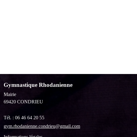
Gymnastique Rhodanienne
Mairie
69420
CONDRIEU
Tél. :
06 46 64 20 55
gym.rhodanienne.condrieu@gmail.com
Informations légales